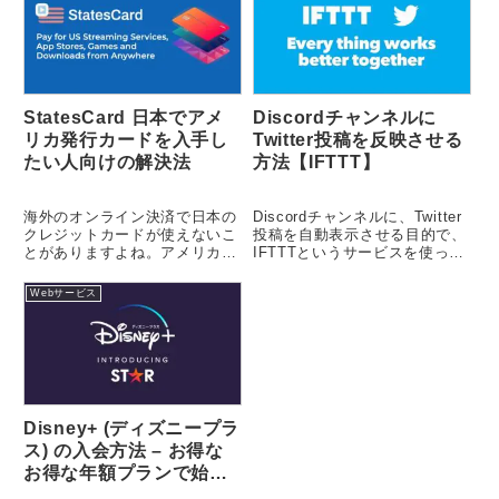
StatesCard 日本でアメ
Discordチャンネルに
リカ発行カードを入手し
Twitter投稿を反映させる
たい人向けの解決法
方法【IFTTT】
海外のオンライン決済で日本の
Discordチャンネルに、Twitter
クレジットカードが使えないこ
投稿を自動表示させる目的で、
とがありますよね。アメリカの
IFTTTというサービスを使って
クレジットカードを作りたくて
みました。それほど難しくなか
も、基本アメリカの滞在者で
ったので、...
Webサービス
な...
Disney+ (ディズニープラ
ス) の入会方法 – お得な
お得な年額プランで始め
る方法も解説